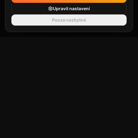
Upravit nastavení
Pouze nezbytné
SLUŽBY
Instinkt na
to
podstatné.
Od strategie po realizaci. Pomohu vám najít
správné kanály, oslovit vaše publikum a proměnit
návštěvníky v zákazníky.